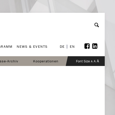
GRAMM
NEWS & EVENTS
DE
EN
GRAMM
NEWS & EVENTS
DE
EN
A
sse-Archiv
Kooperationen
Font Size
A
A