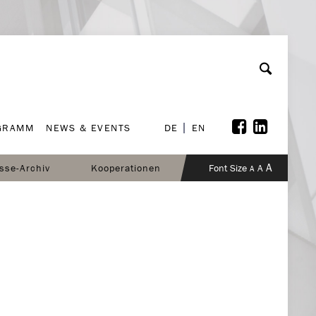
GRAMM
NEWS & EVENTS
DE
EN
GRAMM
NEWS & EVENTS
DE
EN
A
sse-Archiv
Kooperationen
Font Size
A
A