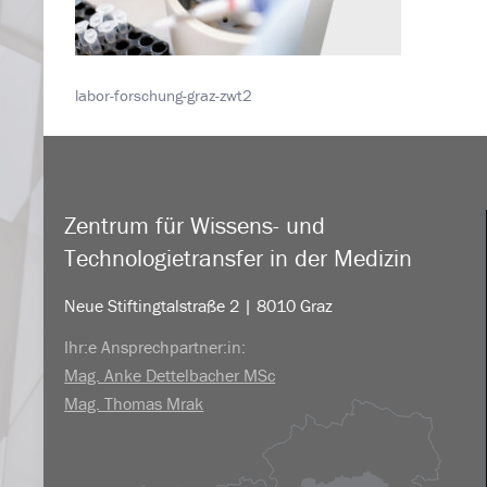
labor-forschung-graz-zwt2
Zentrum für Wissens- und
Technologietransfer in der Medizin
Neue Stiftingtalstraße 2 | 8010 Graz
Ihr:e Ansprechpartner:in:
Mag. Anke Dettelbacher MSc
Mag. Thomas Mrak