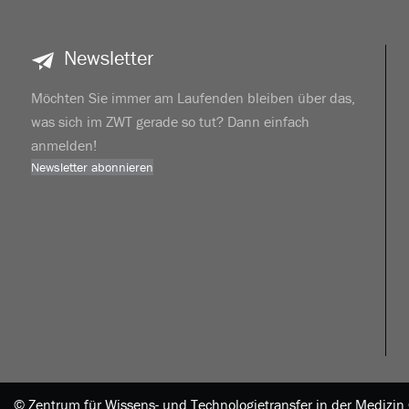
Newsletter
Möchten Sie immer am Laufenden bleiben über das,
was sich im ZWT gerade so tut? Dann einfach
anmelden!
Newsletter abonnieren
|
© Zentrum für Wissens- und Technologietransfer in der Mediz