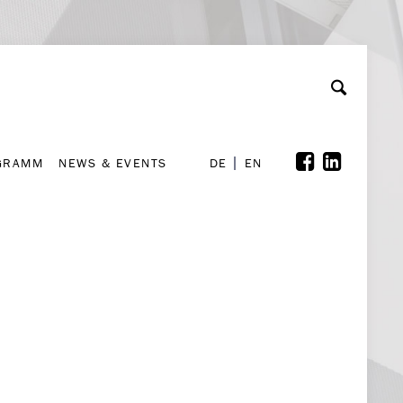
GRAMM
NEWS & EVENTS
A
rchiv
Kooperationen
Font Size
A
A
DE
EN
GRAMM
NEWS & EVENTS
DE
EN